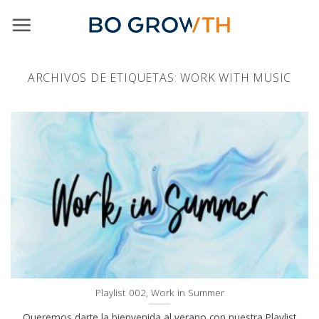
Skip
to
content
ARCHIVOS DE ETIQUETAS:
WORK WITH MUSIC
Playlist 002, Work in Summer
Queremos darte la bienvenida al verano con nuestra Playlist