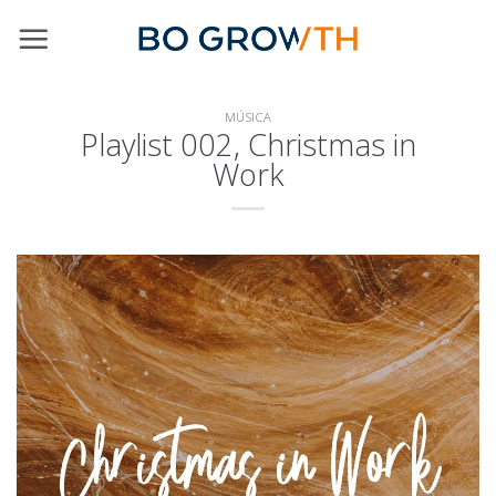
Skip
to
content
MÚSICA
Playlist 002, Christmas in
Work