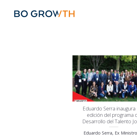
Skip
to
content
Eduardo Serra inaugura l
edición del programa 
Desarrollo del Talento J
Eduardo Serra, Ex Ministr