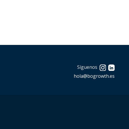
Síguenos
hola@bogrowth.es