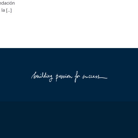
undación
 [...]