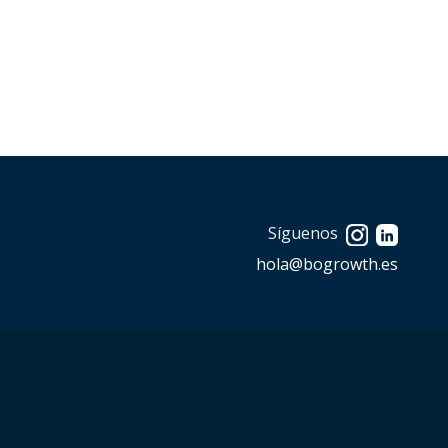
Síguenos
hola@bogrowth.es