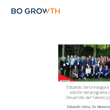
Skip
to
content
Eduardo Serra inaugura l
edición del programa 
Desarrollo del Talento J
Eduardo Serra, Ex Ministr