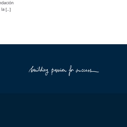
undación
 [...]