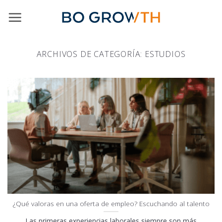
Skip
to
content
ARCHIVOS DE CATEGORÍA:
ESTUDIOS
¿Qué valoras en una oferta de empleo? Escuchando al talento
Las primeras experiencias laborales siempre son más