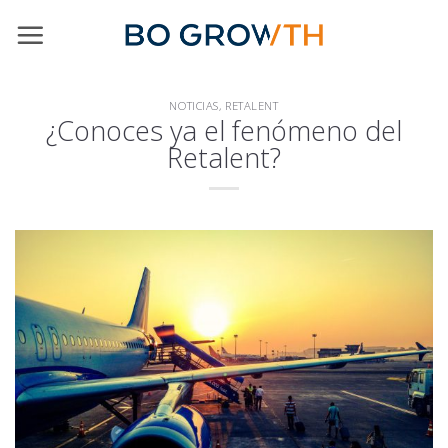
Skip
to
content
NOTICIAS
,
RETALENT
¿Conoces ya el fenómeno del
Retalent?