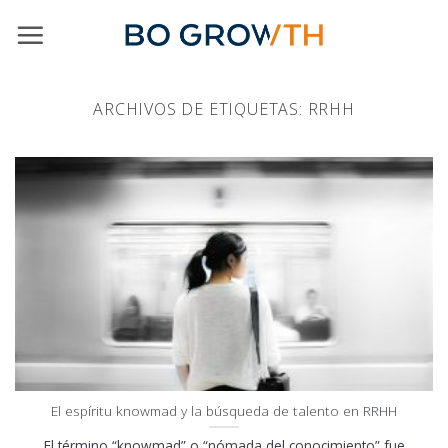
Skip
to
content
ARCHIVOS DE ETIQUETAS:
RRHH
El espíritu knowmad y la búsqueda de talento en RRHH
El término “knowmad” o “nómada del conocimiento” fue